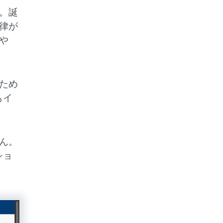
。誕
律が
や
ため
もイ
ん。
ショ