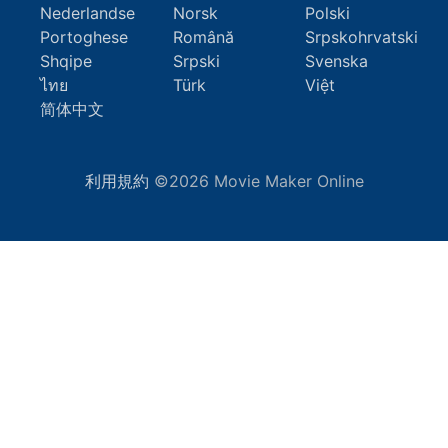
Nederlandse
Norsk
Polski
Portoghese
Română
Srpskohrvatski
Shqipe
Srpski
Svenska
ไทย
Türk
Việt
简体中文
利用規約
©2026 Movie Maker Online