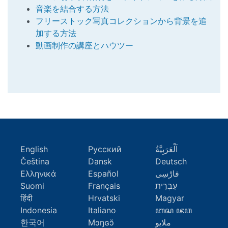
音楽を結合する方法
フリーストック写真コレクションから背景を追
加する方法
動画制作の講座とハウツー
English
Русский
اَلْعَرَبِيَّةُ
Čeština
Dansk
Deutsch
Ελληνικά
Español
فارْسِى
Suomi
Français
עִבְרִית
हिंदी
Hrvatski
Magyar
Indonesia
Italiano
ꦧꦱ ꦗꦮ
한국어
Mɔŋɢɔ̆
ملايو